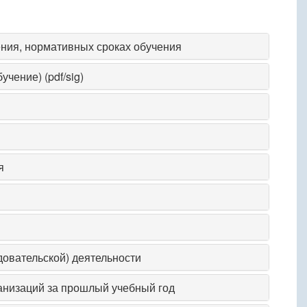
ния, нормативных сроках обучения
чение) (pdf/sig)
я
довательской) деятельности
анизаций за прошлый учебный год