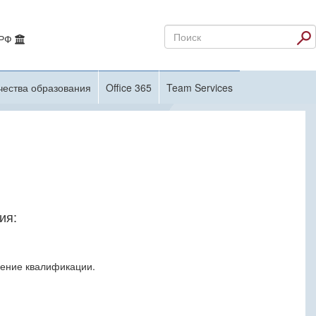
 РФ
чества образования
Office 365
Team Services
ия:
ение квалификации.