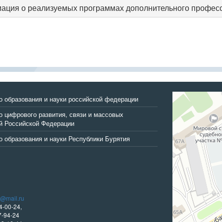
ация о реализуемых программах дополнительного професс
Улан‑Удэ
о образования и науки российской федерации
Улица Трубачеев
 цифрового развития, связи и массовых
й Российской Федерации
 образования и науки Республики Бурятия
i@mail.ru
4-00-24,
-94-24