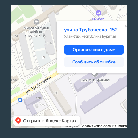
Улан‑Удэ
Улица Трубачеева, 152 — Яндекс Карты