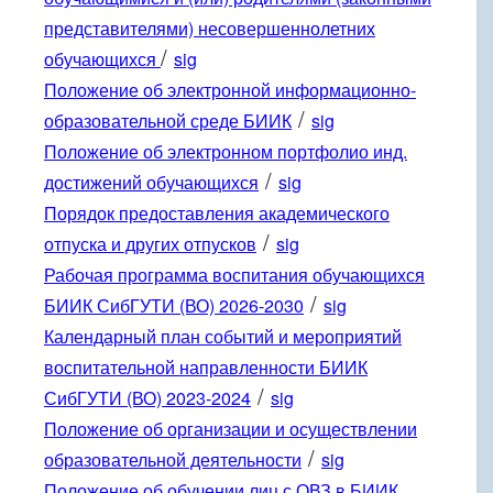
представителями) несовершеннолетних
/
обучающихся
sig
Положение об электронной информационно-
/
образовательной среде БИИК
sig
Положение об электронном портфолио инд.
/
достижений обучающихся
sig
Порядок предоставления академического
/
отпуска и других отпусков
sig
Рабочая программа воспитания обучающихся
/
БИИК СибГУТИ (ВО) 2026-2030
sig
Календарный план событий и мероприятий
воспитательной направленности БИИК
/
СибГУТИ (ВО) 2023-2024
sig
Положение об организации и осуществлении
/
образовательной деятельности
sig
Положение об обучении лиц с ОВЗ в БИИК