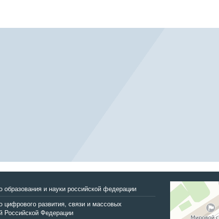
Улан‑Удэ
о образования и науки российской федерации
Улица Трубачеев
 цифрового развития, связи и массовых
й Российской Федерации