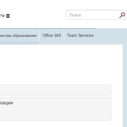
 РФ
чества образования
Office 365
Team Services
изации