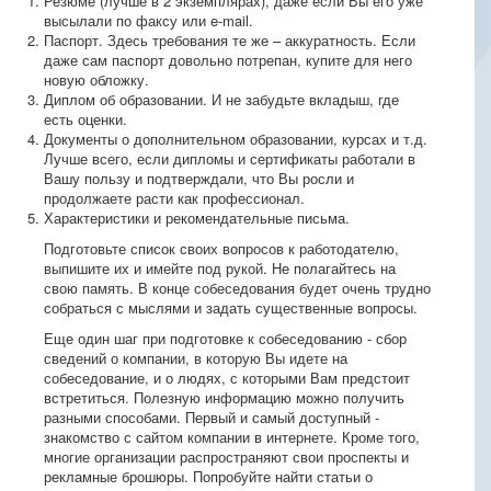
Резюме (лучше в 2 экземплярах), даже если Вы его уже
высылали по факсу или e-mail.
Паспорт. Здесь требования те же – аккуратность. Если
даже сам паспорт довольно потрепан, купите для него
новую обложку.
Диплом об образовании. И не забудьте вкладыш, где
есть оценки.
Документы о дополнительном образовании, курсах и т.д.
Лучше всего, если дипломы и сертификаты работали в
Вашу пользу и подтверждали, что Вы росли и
продолжаете расти как профессионал.
Характеристики и рекомендательные письма.
Подготовьте список своих вопросов к работодателю,
выпишите их и имейте под рукой. Не полагайтесь на
свою память. В конце собеседования будет очень трудно
собраться с мыслями и задать существенные вопросы.
Еще один шаг при подготовке к собеседованию - сбор
сведений о компании, в которую Вы идете на
собеседование, и о людях, с которыми Вам предстоит
встретиться. Полезную информацию можно получить
разными способами. Первый и самый доступный -
знакомство с сайтом компании в интернете. Кроме того,
многие организации распространяют свои проспекты и
рекламные брошюры. Попробуйте найти статьи о