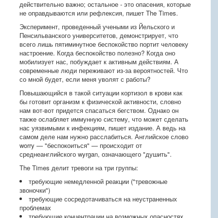
действительно важно; остальное - это опасения, которые
не оправдываются или рефлексия, пишет The Times.
Эксперимент, проведенный учеными из Йельского и
Пенсильванского университетов, демонстрирует, что
всего лишь пятиминутное беспокойство портит человеку
настроение. Когда беспокойство полезно? Когда оно
мобилизует нас, побуждает к активным действиям. А
современные люди переживают из-за вероятностей. Что
со мной будет, если меня уволят с работы?
Повышающийся в такой ситуации кортизол в крови как
бы готовит организм к физической активности, словно
нам вот-вот придется спасаться бегством. Однако он
также ослабляет иммунную систему, что может сделать
нас уязвимыми к инфекциям, пишет издание. А ведь на
самом деле нам нужно расслабиться. Английское слово
worry — "беспокоиться" — происходит от
среднеанглийского wyrgan, означающего "душить".
The Times делит тревоги на три группы:
требующие немедленной реакции ("тревожные
звоночки")
требующие сосредотачиваться на неустраненных
проблемах
требующие концентрации на возможных опасностях