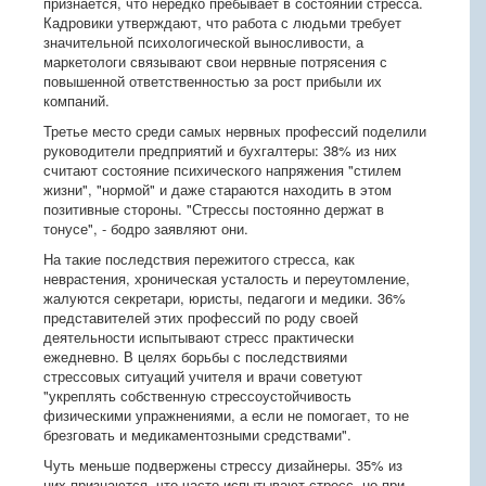
признаётся, что нередко пребывает в состоянии стресса.
Кадровики утверждают, что работа с людьми требует
значительной психологической выносливости, а
маркетологи связывают свои нервные потрясения с
повышенной ответственностью за рост прибыли их
компаний.
Третье место среди самых нервных профессий поделили
руководители предприятий и бухгалтеры: 38% из них
считают состояние психического напряжения "стилем
жизни", "нормой" и даже стараются находить в этом
позитивные стороны. "Стрессы постоянно держат в
тонусе", - бодро заявляют они.
На такие последствия пережитого стресса, как
неврастения, хроническая усталость и переутомление,
жалуются секретари, юристы, педагоги и медики. 36%
представителей этих профессий по роду своей
деятельности испытывают стресс практически
ежедневно. В целях борьбы с последствиями
стрессовых ситуаций учителя и врачи советуют
"укреплять собственную стрессоустойчивость
физическими упражнениями, а если не помогает, то не
брезговать и медикаментозными средствами".
Чуть меньше подвержены стрессу дизайнеры. 35% из
них признаются, что часто испытывают стресс, но при