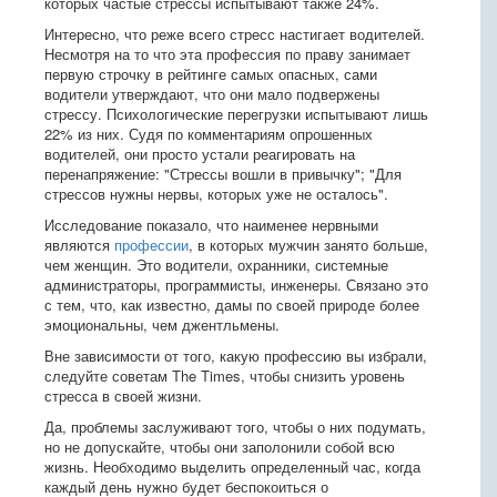
которых частые стрессы испытывают также 24%.
Интересно, что реже всего стресс настигает водителей.
Несмотря на то что эта профессия по праву занимает
первую строчку в рейтинге самых опасных, сами
водители утверждают, что они мало подвержены
стрессу. Психологические перегрузки испытывают лишь
22% из них. Судя по комментариям опрошенных
водителей, они просто устали реагировать на
перенапряжение: "Стрессы вошли в привычку"; "Для
стрессов нужны нервы, которых уже не осталось".
Исследование показало, что наименее нервными
являются
профессии
, в которых мужчин занято больше,
чем женщин. Это водители, охранники, системные
администраторы, программисты, инженеры. Связано это
с тем, что, как известно, дамы по своей природе более
эмоциональны, чем джентльмены.
Вне зависимости от того, какую профессию вы избрали,
следуйте советам The Times, чтобы снизить уровень
стресса в своей жизни.
Да, проблемы заслуживают того, чтобы о них подумать,
но не допускайте, чтобы они заполонили собой всю
жизнь. Необходимо выделить определенный час, когда
каждый день нужно будет беспокоиться о