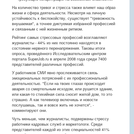
На количество тревог и стресса также влияет наш образ
жизни и сфера деятельности. Несмотря на личную
устойчивость к беспокойству, существует "тревожность
внушаемая", а точнее диктуемая избранной профессией
и связанным с ней жизненным ритмом.
Рейтинг самых стрессовых профессий возглавляют
журналисты - 44% из них постоянно находятся в
состоянии нервного перенапряжения. Таковы итоги
опроса, проведённого Исследовательским центром
портала SuperJob.ru в апреле 2008 года среди 7400
представителей различных профессий.
У работников СМИ явно прослеживается связь
эмоциональных потрясений с их профессиональной
деятельностью. "Если на твоих глазах происходит
авария со смертельным исходом, или рушится здание,
или какая-то стихийная сила сносит жилой дом, то это
страшно. А как телевизор включишь и новости
послушаешь, так и вовсе жить не хочется", -
комментируют они.
Чуть меньше, чем журналисты, подвержены стрессу
работники кадровых служб и маркетологи. Среди
представителей каждой из этих специальностей 41%