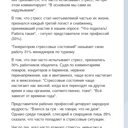
этом комментируют: "В основном мы сами их
надумываем".
В том, что стресс стал неотъемлемой частью их жизни,
признался каждый третий логист и снабженец,
принимавший участие в нашем опросе. "Что поделать!
Работа такая", - сетуют представители этих профессий
(33%).
"Генератором стрессовых состояний" называет свою
работу 31% менеджеров по туризму.
В том, что они часто испытывают стресс, признались
30% работников общепита. Судя по комментариям
поваров, кондитеров и барменов, нервное
перенапряжение, как и авитаминоз, чаще всего настигает
их в межсезонье: "Стрессовые состояния чаще
настигают нас весной, когда все переходят на другое
время и наш организм, соответственно, тоже"; "Всё
зависит от времени года".
Представители рабочих профессий цитируют народную
мудрость: "Взялся за гуж - не говори, что не дюж".
Однако среди токарей, слесарей и сварщиков лишь 29%
сказали, что часто попадают в стрессовые ситуации.
Число тех, кого часто атакуют стрессы, невысоко и