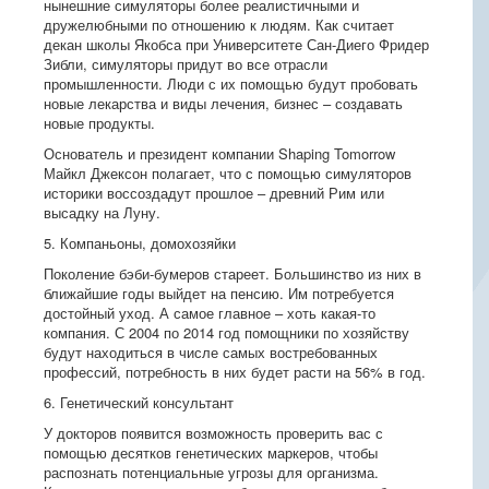
нынешние симуляторы более реалистичными и
дружелюбными по отношению к людям. Как считает
декан школы Якобса при Университете Сан-Диего Фридер
Зибли, симуляторы придут во все отрасли
промышленности. Люди с их помощью будут пробовать
новые лекарства и виды лечения, бизнес – создавать
новые продукты.
Основатель и президент компании Shaping Tomorrow
Майкл Джексон полагает, что с помощью симуляторов
историки воссоздадут прошлое – древний Рим или
высадку на Луну.
5. Компаньоны, домохозяйки
Поколение бэби-бумеров стареет. Большинство из них в
ближайшие годы выйдет на пенсию. Им потребуется
достойный уход. А самое главное – хоть какая-то
компания. С 2004 по 2014 год помощники по хозяйству
будут находиться в числе самых востребованных
профессий, потребность в них будет расти на 56% в год.
6. Генетический консультант
У докторов появится возможность проверить вас с
помощью десятков генетических маркеров, чтобы
распознать потенциальные угрозы для организма.