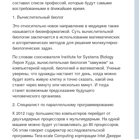
составил список профессий, которые будут самыми
востребованными в ближайшее время.
1. Вычислительный биолог
Это относительно новое направление в медицине также
называется биоинформатикой. Суть вычислительной
биологии заключается в использовании математических
и алгоритмических методов для решения молекулярно-
биологических задач.
По словам сооснователя Institute for Systems Biology
Лероя Худа, вычислительная биология "замужем" за
компьютерной наукой, биологией и математикой. Ученые
уверены, что однажды настанет тот день, когда можно
будет взять живую клетку и точно сказать, какой она
станет через минуту или несколько минут. И тогда
станет возможным предсказание будущего
человеческого организма.
2. Специалист по параллельному программированию
К 2012 году большинство компьютеров перейдет от
двухъядерных процессоров к мультиядерным. На одной
машине можно будет устанавливать до 80 процессоров.
Об этом говорит содиректор исследовательской
программы Tera-scale Computing корпорации Intel Джерри