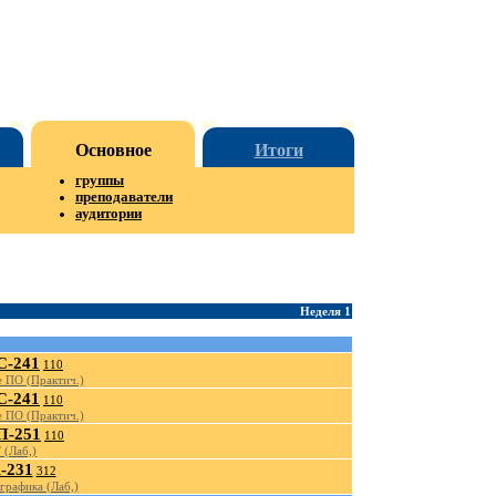
Основное
Итоги
группы
преподаватели
аудитории
Неделя 1
-241
110
 ПО (Практич.)
-241
110
 ПО (Практич.)
-251
110
 (Лаб,)
-231
312
графика (Лаб,)