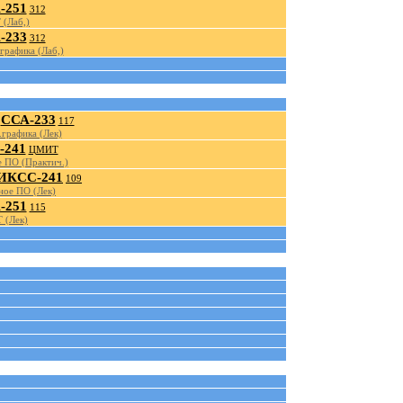
-251
312
 (Лаб,)
-233
312
графика (Лаб,)
ССА-233
117
графика (Лек)
-241
ЦМИТ
 ПО (Практич.)
ИКСС-241
109
ное ПО (Лек)
-251
115
 (Лек)