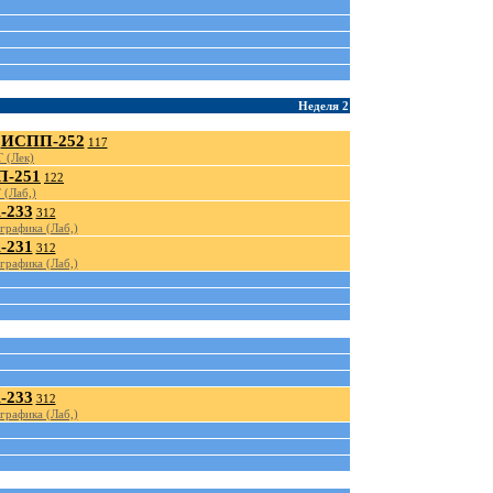
Неделя 2
ИСПП-252
117
 (Лек)
-251
122
 (Лаб,)
-233
312
графика (Лаб,)
-231
312
графика (Лаб,)
-233
312
графика (Лаб,)