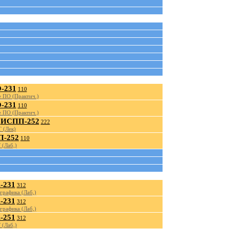
-231
110
 ПО (Практич.)
-231
110
 ПО (Практич.)
ИСПП-252
222
 (Лек)
-252
110
 (Лаб,)
-231
312
графика (Лаб,)
-231
312
графика (Лаб,)
-251
312
 (Лаб,)