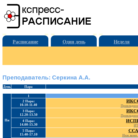
Расписание
Один день
Неделя
Преподаватель: Серкина А.А.
День
Пара
1
ИКСС
2 Пара:
10.10-11.40
Прикладное
ИКСС
3 Пара:
12.20-13.50
Прикладное
Пн
ИСПП
4 Пара:
14.00-15.30
ИТ
ССА
5 Пара:
15.40-17.10
Инж.комп.