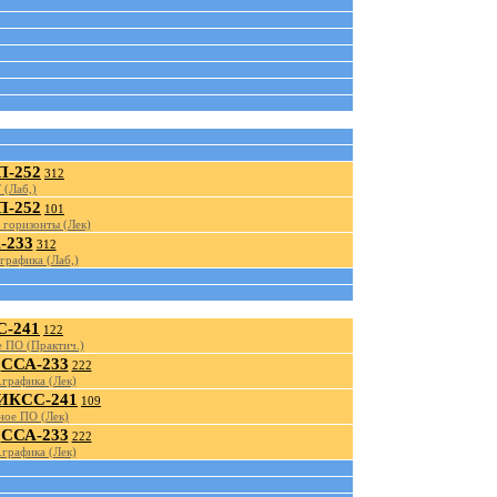
-252
312
 (Лаб,)
-252
101
 горизонты (Лек)
-233
312
графика (Лаб,)
-241
122
 ПО (Практич.)
ССА-233
222
графика (Лек)
ИКСС-241
109
ное ПО (Лек)
ССА-233
222
графика (Лек)