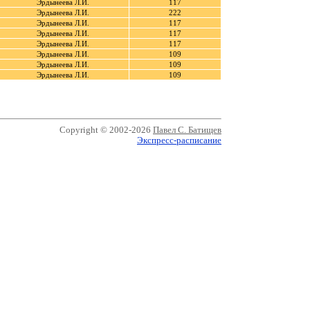
Эрдынеева Л.И.
117
Эрдынеева Л.И.
222
Эрдынеева Л.И.
117
Эрдынеева Л.И.
117
Эрдынеева Л.И.
117
Эрдынеева Л.И.
109
Эрдынеева Л.И.
109
Эрдынеева Л.И.
109
Copyright © 2002-2026
Павел С. Батищев
Экспресс-расписание