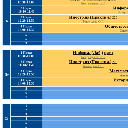
08.30-10.00
Базарсадаева Н.С.
Информ
2 Пара:
10.10-11.40
Базарс
Иностр.яз (Практич.)
3 Пара:
220
12.20-13.50
Чт
Бешенцева О.Г.
Обществозн
4 Пара:
14.00-15.30
Саксу
5
6
7
Информ. (Лаб,)
1 Пара:
ЦМИТ
08.30-10.00
Базарсадаева Н.С.
Иностр.яз (Практич.)
2 Пара:
220
10.10-11.40
Бешенцева О.Г.
Математи
3 Пара:
12.20-13.50
Пт
Ангам
Истори
4 Пара:
14.00-15.30
Бут
5
6
7
1
2
3
Сб
4
5
6