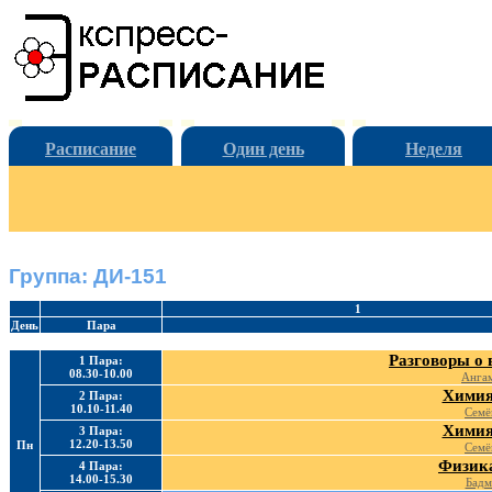
Расписание
Один день
Неделя
Группа: ДИ-151
1
День
Пара
Разговоры о 
1 Пара:
08.30-10.00
Ангам
Химия
2 Пара:
10.10-11.40
Семё
Химия
3 Пара:
12.20-13.50
Пн
Семё
Физика
4 Пара:
14.00-15.30
Бадм