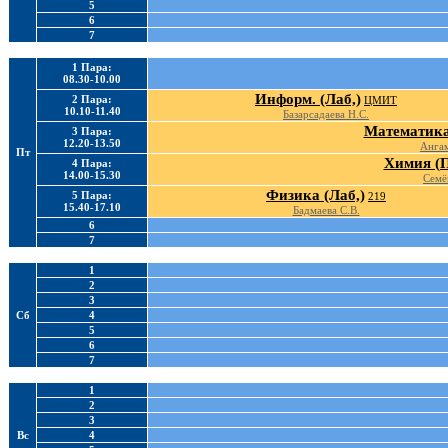
5
6
7
1 Пара:
08.30-10.00
Информ. (Лаб,)
2 Пара:
ЦМИТ
10.10-11.40
Базарсадаева Н.С.
Математика
3 Пара:
12.20-13.50
Ангам
Пт
Химия (П
4 Пара:
14.00-15.30
Семё
Физика (Лаб,)
5 Пара:
219
15.40-17.10
Бадмаева С.В.
6
7
1
2
3
Сб
4
5
6
7
1
2
3
Вс
4