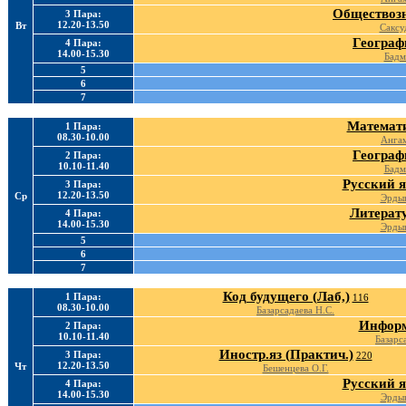
Обществозн
3 Пара:
12.20-13.50
Вт
Саксу
Географ
4 Пара:
14.00-15.30
Бадм
5
6
7
Математи
1 Пара:
08.30-10.00
Ангам
Географ
2 Пара:
10.10-11.40
Бадм
Русский я
3 Пара:
12.20-13.50
Ср
Эрдын
Литерату
4 Пара:
14.00-15.30
Эрдын
5
6
7
Код будущего (Лаб,)
1 Пара:
116
08.30-10.00
Базарсадаева Н.С.
Информ
2 Пара:
10.10-11.40
Базарс
Иностр.яз (Практич.)
3 Пара:
220
12.20-13.50
Чт
Бешенцева О.Г.
Русский я
4 Пара:
14.00-15.30
Эрдын