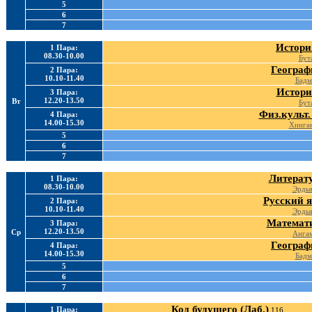
5
6
7
Истори
1 Пара:
08.30-10.00
Бут
Географ
2 Пара:
10.10-11.40
Бадм
Истори
3 Пара:
12.20-13.50
Вт
Бут
Физ.культ.
4 Пара:
14.00-15.30
Хинга
5
6
7
Литерату
1 Пара:
08.30-10.00
Эрдын
Русский я
2 Пара:
10.10-11.40
Эрдын
Математи
3 Пара:
12.20-13.50
Ср
Ангам
Географ
4 Пара:
14.00-15.30
Бадм
5
6
7
Код будущего (Лаб,)
1 Пара:
116