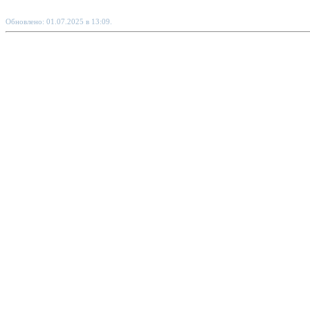
Обновлено: 01.07.2025 в 13:09.