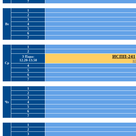
7
1
2
3
Вт
4
5
6
7
1
2
ИСПП-241
3 Пара:
12.20-13.50
КС
Ср
4
5
6
7
1
2
3
Чт
4
5
6
7
1
2
3