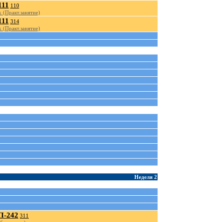
111
110
 (Практ.занятие)
111
314
 (Практ.занятие)
Неделя 2
-242
311