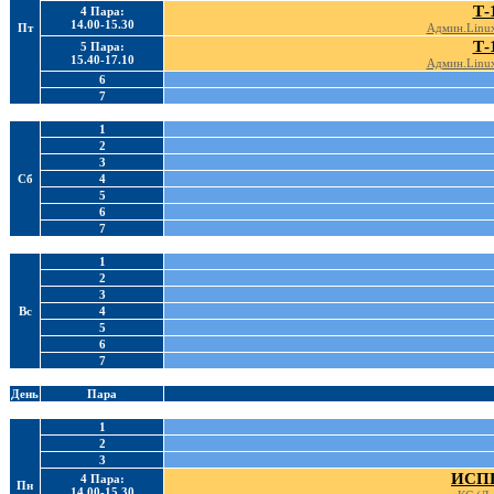
Т-
4 Пара:
14.00-15.30
Пт
Админ.Linux
Т-
5 Пара:
15.40-17.10
Админ.Linux
6
7
1
2
3
Сб
4
5
6
7
1
2
3
Вс
4
5
6
7
День
Пара
1
2
3
ИСПП
4 Пара:
Пн
14.00-15.30