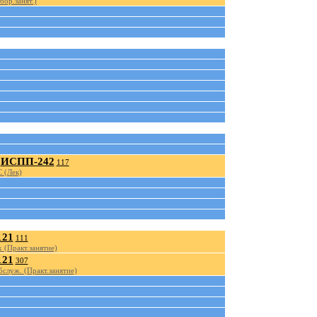
бор.занят.)
ИСПП-242
117
 (Лек)
121
111
 (Практ.занятие)
121
307
бслуж. (Практ.занятие)