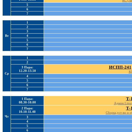
КС (Ла
5
6
7
1
2
3
Вт
4
5
6
7
1
2
ИСПП-241
3 Пара:
12.20-13.50
КС
Ср
4
5
6
7
Т-
1 Пара:
08.30-10.00
Админ.Linux
Т-
2 Пара:
10.10-11.40
Сборка,уст-во и о
Чт
3
4
5
6