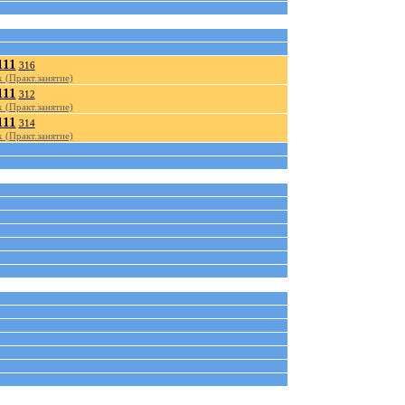
111
316
 (Практ.занятие)
111
312
 (Практ.занятие)
111
314
 (Практ.занятие)