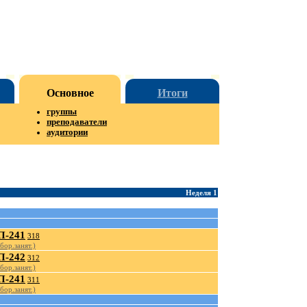
Основное
Итоги
группы
преподаватели
аудитории
Неделя 1
-241
318
бор.занят.)
-242
312
бор.занят.)
-241
311
бор.занят.)