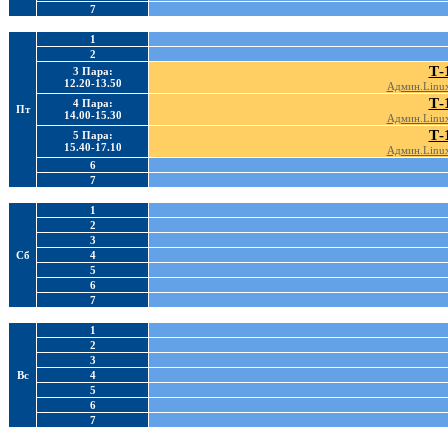
7
1
2
Т-
3 Пара:
12.20-13.50
Админ.Linux
Т-
4 Пара:
Пт
14.00-15.30
Админ.Linux
Т-
5 Пара:
15.40-17.10
Админ.Linux
6
7
1
2
3
Сб
4
5
6
7
1
2
3
Вс
4
5
6
7