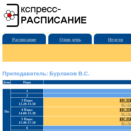
Расписание
Один день
Неделя
Преподаватель: Бурлаков В.С.
День
Пара
1
2
ИСПП
3 Пара:
12.20-13.50
КС (Ла
ИСПП
4 Пара:
Пн
14.00-15.30
КС (Ла
ИСПП
5 Пара:
15.40-17.10
КС (Ла
6