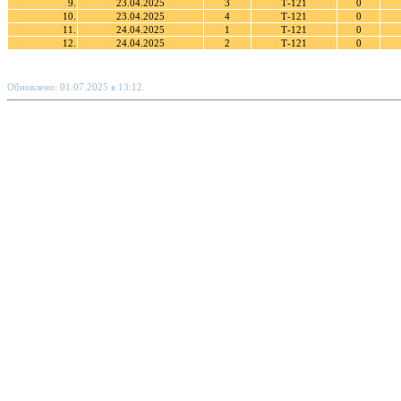
9.
23.04.2025
3
Т-121
0
10.
23.04.2025
4
Т-121
0
11.
24.04.2025
1
Т-121
0
12.
24.04.2025
2
Т-121
0
Обновлено: 01.07.2025 в 13:12.