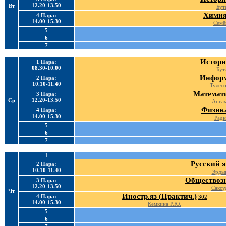
12.20-13.50
Вт
Бут
Химия
4 Пара:
14.00-15.30
Семё
5
6
7
Истори
1 Пара:
08.30-10.00
Бут
Информ
2 Пара:
10.10-11.40
Тулес
Математи
3 Пара:
12.20-13.50
Ср
Ангам
Физика
4 Пара:
14.00-15.30
Радн
5
6
7
1
Русский я
2 Пара:
10.10-11.40
Эрдын
Обществозн
3 Пара:
12.20-13.50
Саксу
Чт
Иностр.яз (Практич.)
4 Пара:
302
14.00-15.30
Кемкина Р.Ю.
5
6