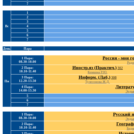
7
1
2
3
Вс
4
5
6
7
День
Пара
Россия - мои г
1 Пара:
08.30-10.00
Радн
Иностр.яз (Практич.)
2 Пара:
302
10.10-11.40
Кемкина Р.Ю.
Информ. (Лаб,)
3 Пара:
308
12.20-13.50
Пн
Тулесонова Ж.Д.
Литерату
4 Пара:
14.00-15.30
Эрдын
5
6
7
Русский я
1 Пара:
08.30-10.00
Эрдын
Географ
2 Пара:
10.10-11.40
Бадм
Истори
3 Пара: