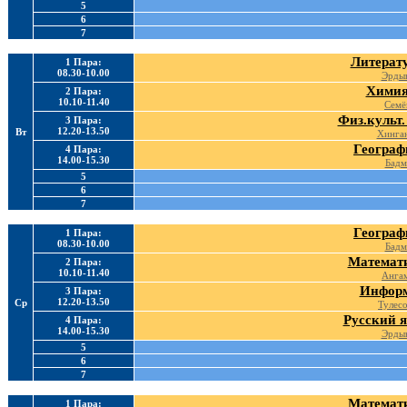
5
6
7
Литерату
1 Пара:
08.30-10.00
Эрдын
Химия
2 Пара:
10.10-11.40
Семё
Физ.культ.
3 Пара:
12.20-13.50
Вт
Хинга
Географ
4 Пара:
14.00-15.30
Бадм
5
6
7
Географ
1 Пара:
08.30-10.00
Бадм
Математи
2 Пара:
10.10-11.40
Ангам
Информ
3 Пара:
12.20-13.50
Ср
Тулес
Русский я
4 Пара:
14.00-15.30
Эрдын
5
6
7
Математи
1 Пара: