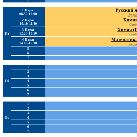
7
Русский я
1 Пара:
08.30-10.00
Эрдын
Химия
2 Пара:
10.10-11.40
Семё
Химия (П
3 Пара:
12.20-13.50
Пт
Семё
Математика
4 Пара:
14.00-15.30
Ангам
5
6
7
1
2
3
Сб
4
5
6
7
1
2
3
Вс
4
5
6
7