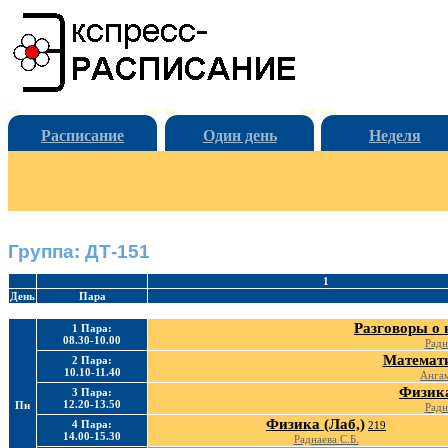
Расписание
Один день
Неделя
Группа: ДТ-151
1
День
Пара
Разговоры о 
1 Пара:
08.30-10.00
Радн
Математи
2 Пара:
10.10-11.40
Ангам
Физика
3 Пара:
12.20-13.50
Пн
Радн
Физика (Лаб,)
4 Пара:
219
14.00-15.30
Раднаева С.Б.