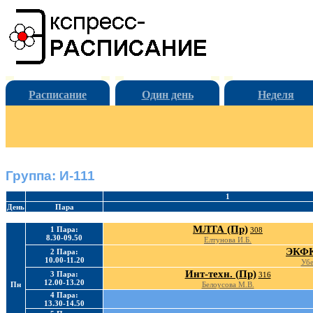
Расписание
Один день
Неделя
Группа: И-111
1
День
Пара
МЛТА (Пр)
1 Пара:
308
8.30-09.50
Елтунова И.Б.
ЭКФК
2 Пара:
10.00-11.20
Убе
Инт-техн. (Пр)
3 Пара:
316
12.00-13.20
Пн
Белоусова М.В.
4 Пара:
13.30-14.50