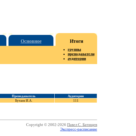
Основное
Итоги
группы
преподаватели
аудитории
Преподаватель
Аудитория
Бутаев И.А.
111
Copyright © 2002-2026
Павел С. Батищев
Экспресс-расписание