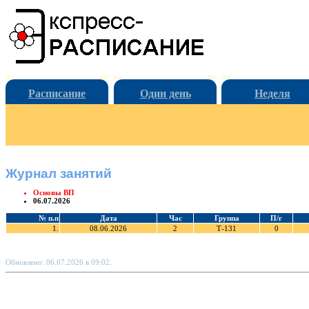
Расписание
Один день
Неделя
Журнал занятий
Основы ВП
06.07.2026
№ п.п
Дата
Час
Группа
П/г
1.
08.06.2026
2
Т-131
0
Обновлено: 06.07.2026 в 09:02.