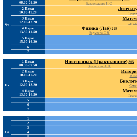
08.30-09.50
Базарсадаева Н.С.
Литерату
2 Пара:
10.00-11.20
Эрдын
Матем.
3 Пара:
12.00-13.20
Герге
Чт
Физика (Лаб)
4 Пара:
219
13.30-14.50
Бадмаева С.В.
5 Пара:
15.00-16.20
6
7
Иностр.язык (Практ.занятие)
1 Пара:
305
08.30-09.50
Хустапова А.П.
Истори
2 Пара:
10.00-11.20
Жамб
Биологи
3 Пара:
12.00-13.20
Пт
Семё
Матем.
4 Пара:
13.30-14.50
Герге
5
6
7
1
2
3
Сб
4
5