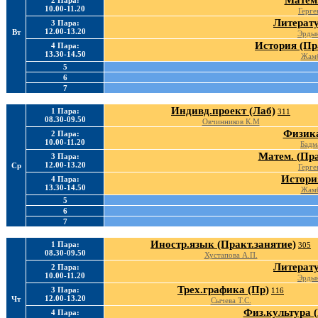
Матем.
2 Пара:
10.00-11.20
Герге
Литерату
3 Пара:
12.00-13.20
Вт
Эрдын
История (Пр
4 Пара:
13.30-14.50
Жамб
5
6
7
Индивд.проект (Лаб)
1 Пара:
311
08.30-09.50
Овчинников К.М
Физика
2 Пара:
10.00-11.20
Бадм
Матем. (Пра
3 Пара:
12.00-13.20
Ср
Герге
Истори
4 Пара:
13.30-14.50
Жамб
5
6
7
Иностр.язык (Практ.занятие)
1 Пара:
305
08.30-09.50
Хустапова А.П.
Литерату
2 Пара:
10.00-11.20
Эрдын
Трех.графика (Пр)
3 Пара:
116
12.00-13.20
Чт
Сычева Т.С.
Физ.культура (
4 Пара: