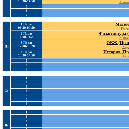
13.30-14.50
Хинган
5
6
7
Матем.
1 Пара:
08.30-09.50
Герге
Физ.культура (
2 Пара:
10.00-11.20
Хинган
ОБЖ (Прак
3 Пара:
12.00-13.20
Пт
Хада
История (Пр
4 Пара:
13.30-14.50
Жамб
5
6
7
1
2
3
Сб
4
5
6
7
1
2
3
Вс
4