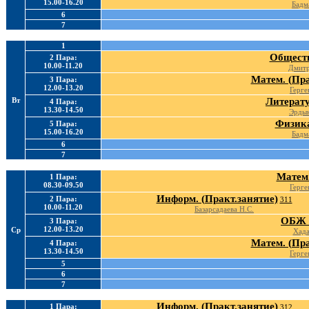
15.00-16.20
Бадм
6
7
1
Обществ
2 Пара:
10.00-11.20
Дмитр
Матем. (Пра
3 Пара:
12.00-13.20
Герге
Вт
Литерату
4 Пара:
13.30-14.50
Эрдын
Физика
5 Пара:
15.00-16.20
Бадм
6
7
Матем.
1 Пара:
08.30-09.50
Герге
Информ. (Практ.занятие)
2 Пара:
311
10.00-11.20
Базарсадаева Н.С.
ОБЖ 
3 Пара:
12.00-13.20
Ср
Хада
Матем. (Пра
4 Пара:
13.30-14.50
Герге
5
6
7
Информ. (Практ.занятие)
1 Пара:
312