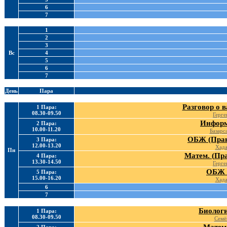
6
7
1
2
3
Вс
4
5
6
7
День
Пара
Разговор о 
1 Пара:
08.30-09.50
Герге
Информ
2 Пара:
10.00-11.20
Базарс
ОБЖ (Прак
3 Пара:
12.00-13.20
Хада
Пн
Матем. (Пра
4 Пара:
13.30-14.50
Герге
ОБЖ 
5 Пара:
15.00-16.20
Хада
6
7
Биологи
1 Пара:
08.30-09.50
Семё