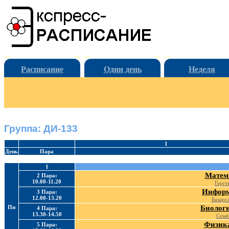
Расписание
Один день
Неделя
Группа: ДИ-133
1
День
Пара
1
Матем.
2 Пара:
10.00-11.20
Герге
Информ
3 Пара:
12.00-13.20
Базарс
Пн
Биологи
4 Пара:
13.30-14.50
Семё
Физика
5 Пара: