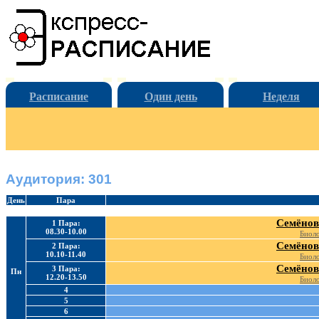
Расписание
Один день
Неделя
Аудитория: 301
День
Пара
Семёнов
1 Пара:
08.30-10.00
Биоло
Семёнов
2 Пара:
10.10-11.40
Биоло
Семёнов
3 Пара:
Пн
12.20-13.50
Биоло
4
5
6