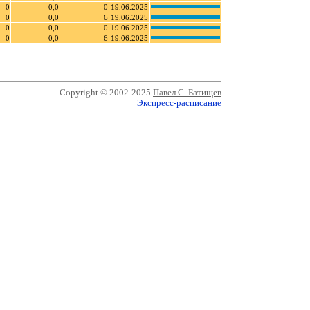
0
0,0
0
19.06.2025
0
0,0
6
19.06.2025
0
0,0
0
19.06.2025
0
0,0
6
19.06.2025
Copyright © 2002-2025
Павел С. Батищев
Экспресс-расписание