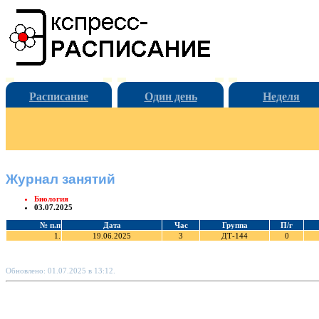
Расписание
Один день
Неделя
Журнал занятий
Биология
03.07.2025
№ п.п
Дата
Час
Группа
П/г
1.
19.06.2025
3
ДТ-144
0
Обновлено: 01.07.2025 в 13:12.