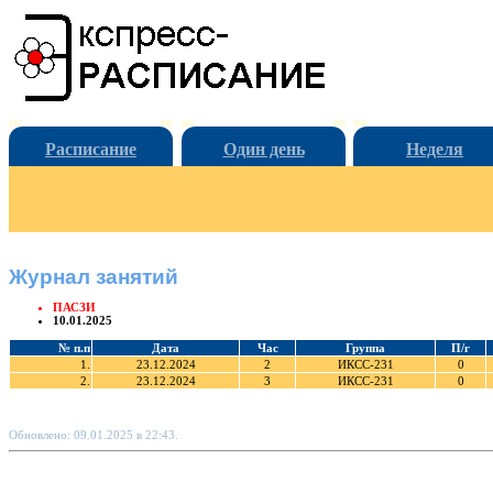
Расписание
Один день
Неделя
Журнал занятий
ПАСЗИ
10.01.2025
№ п.п
Дата
Час
Группа
П/г
1.
23.12.2024
2
ИКСС-231
0
2.
23.12.2024
3
ИКСС-231
0
Обновлено: 09.01.2025 в 22:43.