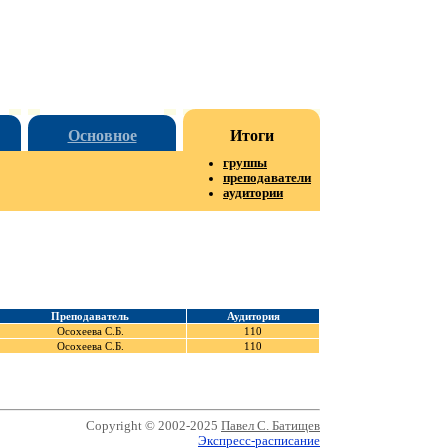
Основное
Итоги
группы
преподаватели
аудитории
Преподаватель
Аудитория
Осохеева С.Б.
110
Осохеева С.Б.
110
Copyright © 2002-2025
Павел С. Батищев
Экспресс-расписание