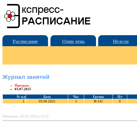
Расписание
Один день
Неделя
Журнал занятий
Програм.
03.07.2025
№ п.п
Дата
Час
Группа
П/г
1.
03.06.2025
1
И-141
0
Обновлено: 01.07.2025 в 13:12.