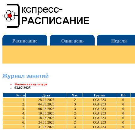
Расписание
Один день
Неделя
Журнал занятий
Физическая культура
03.07.2025
№ п.п
Дата
Час
Группа
П/г
1.
25.02.2025
2
ССА-233
0
2.
04.03.2025
3
ССА-233
0
3.
06.03.2025
3
ССА-233
0
4.
10.03.2025
2
ССА-233
0
5.
18.03.2025
3
ССА-233
0
6.
24.03.2025
2
ССА-233
0
7.
31.03.2025
4
ССА-233
0