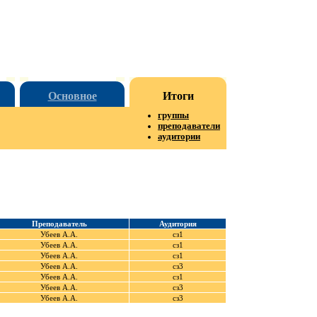
Основное
Итоги
группы
преподаватели
аудитории
Преподаватель
Аудитория
Убеев А.А.
сз1
Убеев А.А.
сз1
Убеев А.А.
сз1
Убеев А.А.
сз3
Убеев А.А.
сз1
Убеев А.А.
сз3
Убеев А.А.
сз3