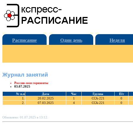
Расписание
Один день
Неделя
Журнал занятий
Россия-мои горизонты
03.07.2025
№ п.п
Дата
Час
Группа
П/г
1.
20.02.2025
1
ССА-221
0
2.
07.03.2025
4
ССА-221
0
Обновлено: 01.07.2025 в 13:12.