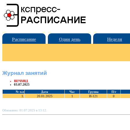
Расписание
Один день
Неделя
Журнал занятий
ВПЧМВД
03.07.2025
№ п.п
Дата
Час
Группа
П/г
1.
20.01.2025
1
И-121
0
Обновлено: 01.07.2025 в 13:12.