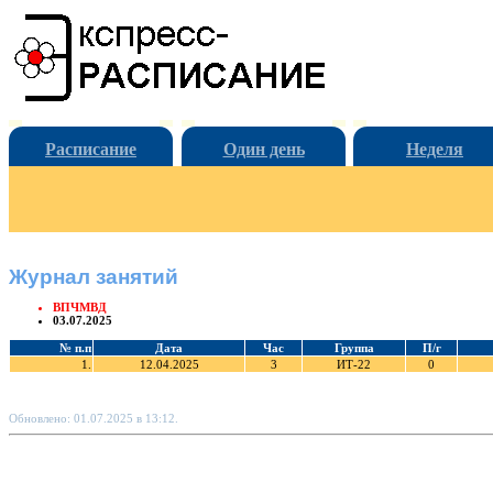
Расписание
Один день
Неделя
Журнал занятий
ВПЧМВД
03.07.2025
№ п.п
Дата
Час
Группа
П/г
1.
12.04.2025
3
ИТ-22
0
Обновлено: 01.07.2025 в 13:12.