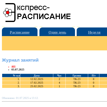
Расписание
Один день
Неделя
Журнал занятий
ЯП
03.07.2025
№ п.п
Дата
Час
Группа
П/г
1.
12.02.2025
2
ТК-23
0
2.
17.02.2025
4
ТК-23
0
3.
25.02.2025
1
ТК-23
0
Обновлено: 01.07.2025 в 13:12.