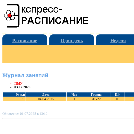
Расписание
Один день
Неделя
Журнал занятий
ПМУ
03.07.2025
№ п.п
Дата
Час
Группа
П/г
1.
04.04.2025
1
ИТ-22
0
Обновлено: 01.07.2025 в 13:12.