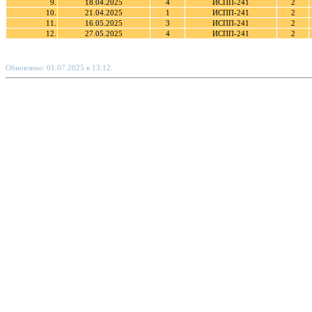
9.
18.04.2025
4
ИСПП-241
2
10.
21.04.2025
1
ИСПП-241
2
11.
16.05.2025
3
ИСПП-241
2
12.
27.05.2025
4
ИСПП-241
2
Обновлено: 01.07.2025 в 13:12.