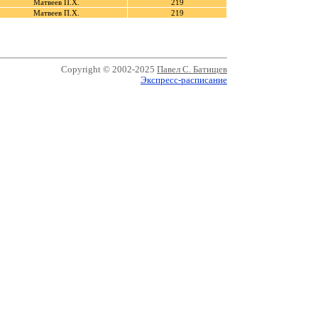
Матвеев П.Х.
219
Матвеев П.Х.
219
Copyright © 2002-2025
Павел С. Батищев
Экспресс-расписание