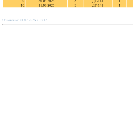
9.
30.05.2025
3
ДТ-141
1
10.
11.06.2025
5
ДТ-141
1
Обновлено: 01.07.2025 в 13:12.