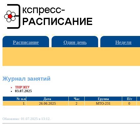
Расписание
Один день
Неделя
Журнал занятий
ТНРЭПУ
03.07.2025
№ п.п
Дата
Час
Группа
П/г
1.
26.06.2025
2
МТО-231
0
Обновлено: 01.07.2025 в 13:12.