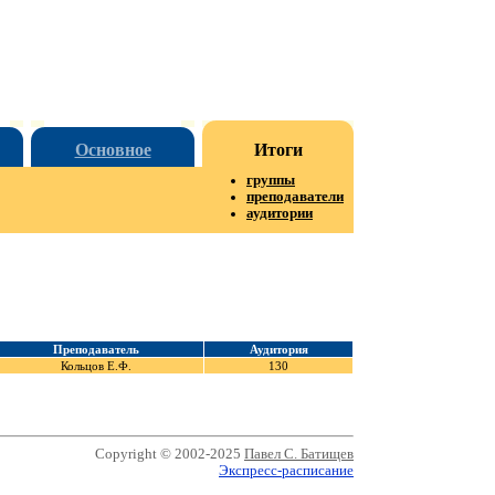
Основное
Итоги
группы
преподаватели
аудитории
Преподаватель
Аудитория
Кольцов Е.Ф.
130
Copyright © 2002-2025
Павел С. Батищев
Экспресс-расписание