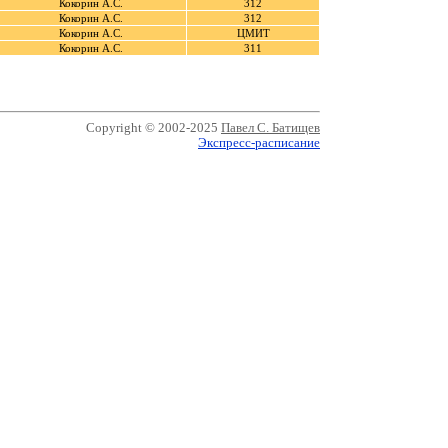
Кокорин А.С.
312
Кокорин А.С.
312
Кокорин А.С.
ЦМИТ
Кокорин А.С.
311
Copyright © 2002-2025
Павел С. Батищев
Экспресс-расписание