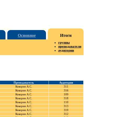
Основное
Итоги
группы
преподаватели
аудитории
Преподаватель
Аудитория
Кокорин А.С.
311
Кокорин А.С.
316
Кокорин А.С.
109
Кокорин А.С.
318
Кокорин А.С.
110
Кокорин А.С.
313
Кокорин А.С.
319
Кокорин А.С.
312