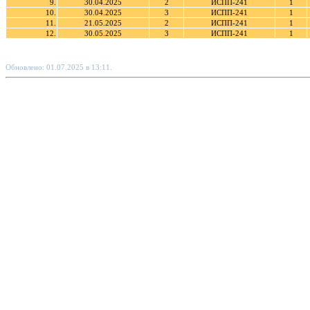
9.
30.04.2025
2
ИСПП-241
1
10.
30.04.2025
3
ИСПП-241
1
11.
21.05.2025
2
ИСПП-241
1
12.
30.05.2025
3
ИСПП-241
1
Обновлено: 01.07.2025 в 13:11.