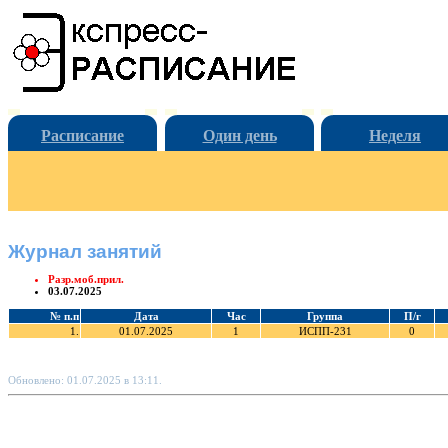
Расписание
Один день
Неделя
Журнал занятий
Разр.моб.прил.
03.07.2025
№ п.п
Дата
Час
Группа
П/г
1.
01.07.2025
1
ИСПП-231
0
Обновлено: 01.07.2025 в 13:11.