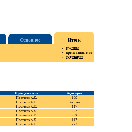
Основное
Итоги
группы
преподаватели
аудитории
Преподаватель
Аудитория
Протасов А.Е.
109
Протасов А.Е.
Акт.зал
Протасов А.Е.
117
Протасов А.Е.
222
Протасов А.Е.
222
Протасов А.Е.
117
Протасов А.Е.
222