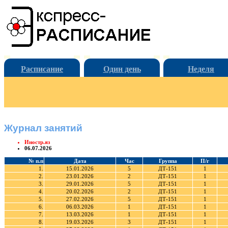
Расписание
Один день
Неделя
Журнал занятий
Иностр.яз
06.07.2026
№ п.п
Дата
Час
Группа
П/г
1.
15.01.2026
5
ДТ-151
1
2.
23.01.2026
2
ДТ-151
1
3.
29.01.2026
5
ДТ-151
1
4.
20.02.2026
2
ДТ-151
1
5.
27.02.2026
5
ДТ-151
1
6.
06.03.2026
1
ДТ-151
1
7.
13.03.2026
1
ДТ-151
1
8.
19.03.2026
3
ДТ-151
1