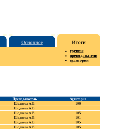
Основное
Итоги
группы
преподаватели
аудитории
Преподаватель
Аудитория
Шодиева А.В.
106
Шодиева А.В.
Шодиева А.В.
105
Шодиева А.В.
101
Шодиева А.В.
105
Шодиева А.В.
105