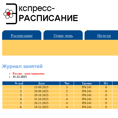
Расписание
Один день
Неделя
Журнал занятий
Россия - мои горизонты
31.12.2025
№ п.п
Дата
Час
Группа
П/г
1.
25.09.2025
3
ПЧ-241
0
2.
29.09.2025
2
ПЧ-241
0
3.
20.10.2025
1
ПЧ-241
0
4.
31.10.2025
4
ПЧ-241
0
5.
26.11.2025
4
ПЧ-241
0
6.
10.12.2025
4
ПЧ-241
0