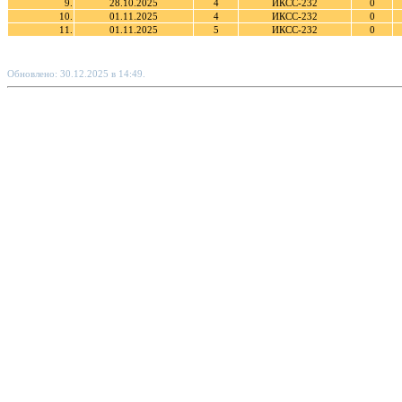
9.
28.10.2025
4
ИКСС-232
0
10.
01.11.2025
4
ИКСС-232
0
11.
01.11.2025
5
ИКСС-232
0
Обновлено: 30.12.2025 в 14:49.