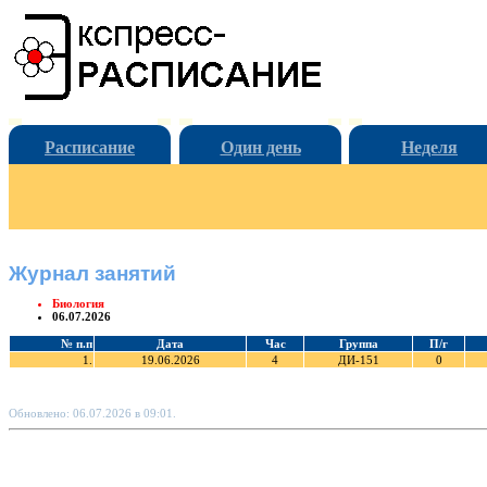
Расписание
Один день
Неделя
Журнал занятий
Биология
06.07.2026
№ п.п
Дата
Час
Группа
П/г
1.
19.06.2026
4
ДИ-151
0
Обновлено: 06.07.2026 в 09:01.