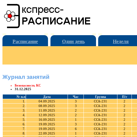
Расписание
Один день
Неделя
Журнал занятий
Безопасность КС
31.12.2025
№ п.п
Дата
Час
Группа
П/г
1.
04.09.2025
3
ССА-231
2
2.
08.09.2025
3
ССА-231
2
3.
11.09.2025
2
ССА-231
2
4.
12.09.2025
2
ССА-231
2
5.
16.09.2025
1
ССА-231
2
6.
19.09.2025
3
ССА-231
2
7.
19.09.2025
6
ССА-231
2
8.
22.09.2025
1
ССА-231
2