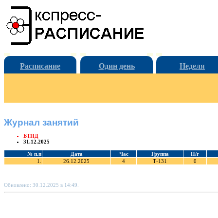
Расписание
Один день
Неделя
Журнал занятий
БТПД
31.12.2025
№ п.п
Дата
Час
Группа
П/г
1.
26.12.2025
4
Т-131
0
Обновлено: 30.12.2025 в 14:49.