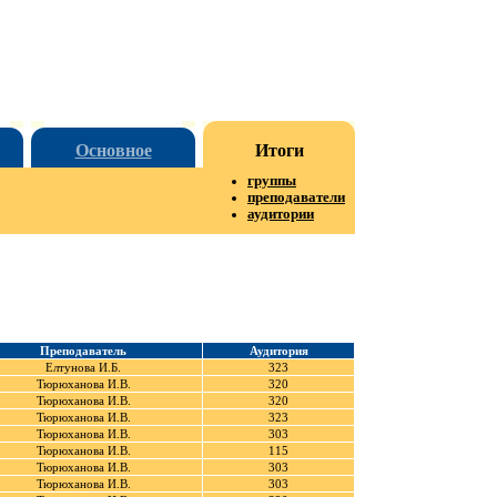
Основное
Итоги
группы
преподаватели
аудитории
Преподаватель
Аудитория
Елтунова И.Б.
323
Тюрюханова И.В.
320
Тюрюханова И.В.
320
Тюрюханова И.В.
323
Тюрюханова И.В.
303
Тюрюханова И.В.
115
Тюрюханова И.В.
303
Тюрюханова И.В.
303