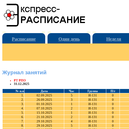
Расписание
Один день
Неделя
Журнал занятий
РТ РПО
31.12.2025
№ п.п
Дата
Час
Группа
П/г
1.
02.09.2025
5
И-131
0
2.
26.09.2025
3
И-131
0
3.
01.10.2025
1
И-131
0
4.
07.10.2025
2
И-131
0
5.
15.10.2025
1
И-131
0
6.
21.10.2025
2
И-131
0
7.
29.10.2025
4
И-131
0
8.
29.10.2025
5
И-131
0