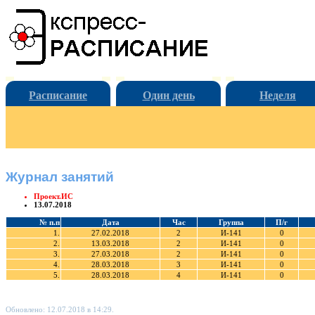
Расписание
Один день
Неделя
Журнал занятий
Проект.ИС
13.07.2018
№ п.п
Дата
Час
Группа
П/г
1.
27.02.2018
2
И-141
0
2.
13.03.2018
2
И-141
0
3.
27.03.2018
2
И-141
0
4.
28.03.2018
3
И-141
0
5.
28.03.2018
4
И-141
0
Обновлено: 12.07.2018 в 14:29.