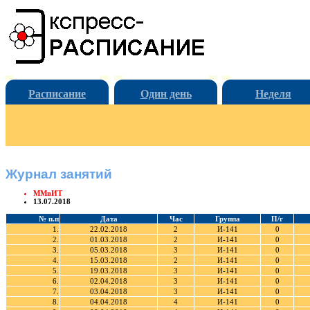
Расписание
Один день
Неделя
Журнал занятий
ММвИТ
13.07.2018
№ п.п
Дата
Час
Группа
П/г
1.
22.02.2018
2
И-141
0
2.
01.03.2018
2
И-141
0
3.
05.03.2018
3
И-141
0
4.
15.03.2018
2
И-141
0
5.
19.03.2018
3
И-141
0
6.
02.04.2018
3
И-141
0
7.
03.04.2018
3
И-141
0
8.
04.04.2018
4
И-141
0