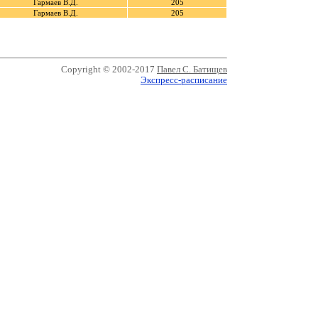
Гармаев В.Д.
205
Гармаев В.Д.
205
Copyright © 2002-2017
Павел С. Батищев
Экспресс-расписание