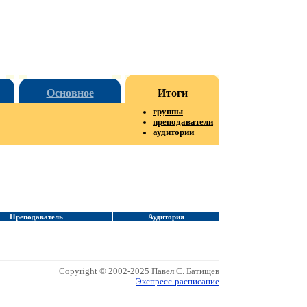
Основное
Итоги
группы
преподаватели
аудитории
Преподаватель
Аудитория
Copyright © 2002-2025
Павел С. Батищев
Экспресс-расписание