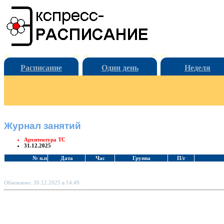
Расписание
Один день
Неделя
Журнал занятий
Архитектура ТС
31.12.2025
№ п.п
Дата
Час
Группа
П/г
Обновлено: 30.12.2025 в 14:49.