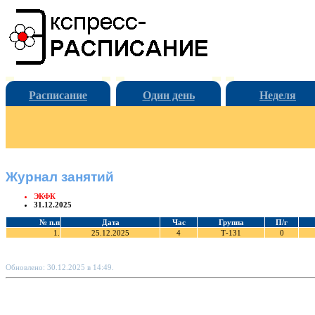
Расписание
Один день
Неделя
Журнал занятий
ЭКФК
31.12.2025
№ п.п
Дата
Час
Группа
П/г
1.
25.12.2025
4
Т-131
0
Обновлено: 30.12.2025 в 14:49.