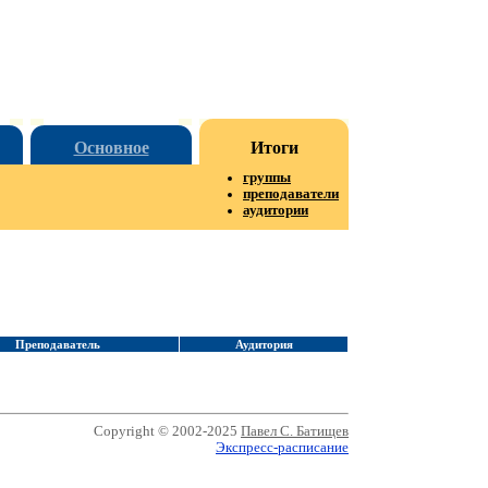
Основное
Итоги
группы
преподаватели
аудитории
Преподаватель
Аудитория
Copyright © 2002-2025
Павел С. Батищев
Экспресс-расписание