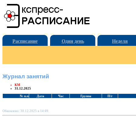
Расписание
Один день
Неделя
Журнал занятий
КМ
31.12.2025
№ п.п
Дата
Час
Группа
П/г
Обновлено: 30.12.2025 в 14:49.