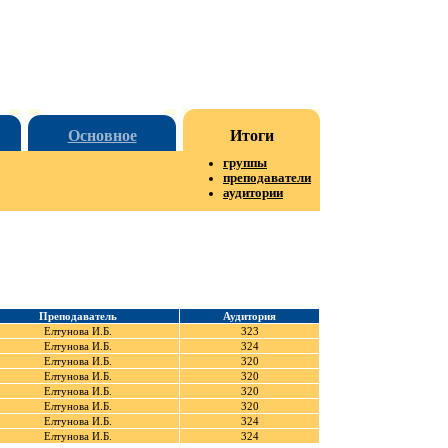
Основное
Итоги
группы
преподаватели
аудитории
Преподаватель
Аудитория
Елтунова И.Б.
323
Елтунова И.Б.
324
Елтунова И.Б.
320
Елтунова И.Б.
320
Елтунова И.Б.
320
Елтунова И.Б.
320
Елтунова И.Б.
324
Елтунова И.Б.
324