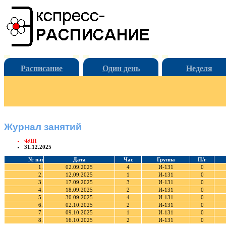
Расписание
Один день
Неделя
Журнал занятий
ФЛП
31.12.2025
№ п.п
Дата
Час
Группа
П/г
1.
02.09.2025
4
И-131
0
2.
12.09.2025
1
И-131
0
3.
17.09.2025
3
И-131
0
4.
18.09.2025
2
И-131
0
5.
30.09.2025
4
И-131
0
6.
02.10.2025
2
И-131
0
7.
09.10.2025
1
И-131
0
8.
16.10.2025
2
И-131
0