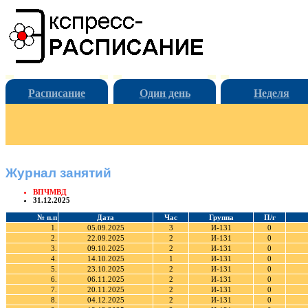
Расписание
Один день
Неделя
Журнал занятий
ВПЧМВД
31.12.2025
№ п.п
Дата
Час
Группа
П/г
1.
05.09.2025
3
И-131
0
2.
22.09.2025
2
И-131
0
3.
09.10.2025
2
И-131
0
4.
14.10.2025
1
И-131
0
5.
23.10.2025
2
И-131
0
6.
06.11.2025
2
И-131
0
7.
20.11.2025
2
И-131
0
8.
04.12.2025
2
И-131
0