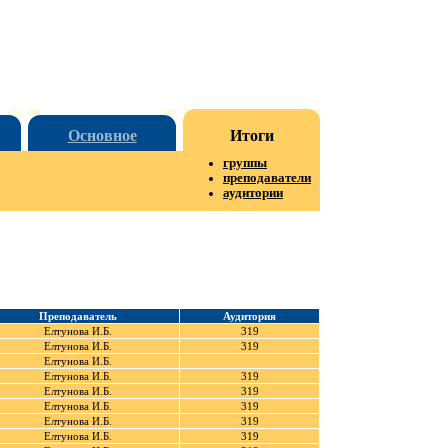
Основное
Итоги
группы
преподаватели
аудитории
Преподаватель
Аудитория
Елтунова И.Б.
319
Елтунова И.Б.
319
Елтунова И.Б.
Елтунова И.Б.
319
Елтунова И.Б.
319
Елтунова И.Б.
319
Елтунова И.Б.
319
Елтунова И.Б.
319