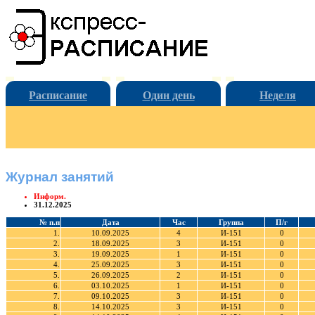
Расписание
Один день
Неделя
Журнал занятий
Информ.
31.12.2025
№ п.п
Дата
Час
Группа
П/г
1.
10.09.2025
4
И-151
0
2.
18.09.2025
3
И-151
0
3.
19.09.2025
1
И-151
0
4.
25.09.2025
3
И-151
0
5.
26.09.2025
2
И-151
0
6.
03.10.2025
1
И-151
0
7.
09.10.2025
3
И-151
0
8.
14.10.2025
3
И-151
0