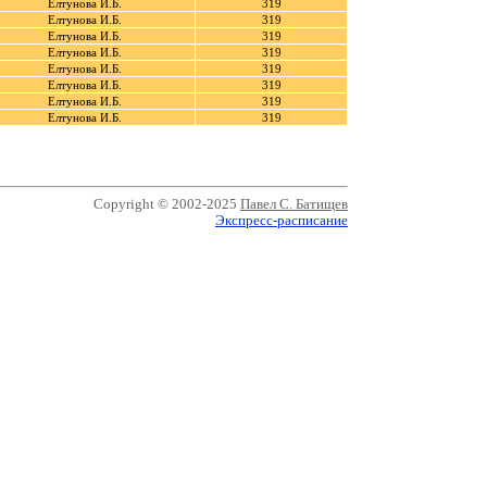
Елтунова И.Б.
319
Елтунова И.Б.
319
Елтунова И.Б.
319
Елтунова И.Б.
319
Елтунова И.Б.
319
Елтунова И.Б.
319
Елтунова И.Б.
319
Елтунова И.Б.
319
Copyright © 2002-2025
Павел С. Батищев
Экспресс-расписание