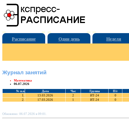
Расписание
Один день
Неделя
Журнал занятий
Математика
06.07.2026
№ п.п
Дата
Час
Группа
П/г
1.
13.03.2026
2
ИТ-24
0
2.
17.03.2026
1
ИТ-24
0
Обновлено: 06.07.2026 в 09:01.