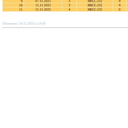
9.
07.11.2025
3
ИКСС-232
0
10.
11.11.2025
3
ИКСС-232
0
11.
11.11.2025
4
ИКСС-232
0
Обновлено: 30.12.2025 в 14:49.